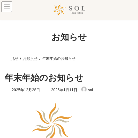
コ
ナ
ン
ビ
テ
ゲ
ン
ー
ツ
シ
へ
ョ
お知らせ
ス
ン
キ
に
ッ
移
プ
動
TOP
お知らせ
年末年始のお知らせ
年末年始のお知らせ
最
2025年12月28日
2026年1月11日
sol
終
更
新
日
時
: