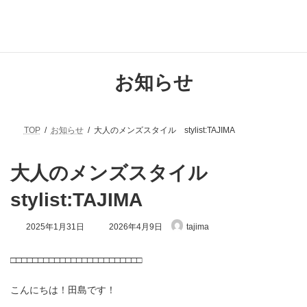
コ
ナ
ン
ビ
テ
ゲ
ン
ー
ツ
シ
へ
ョ
お知らせ
ス
ン
キ
に
ッ
移
プ
動
TOP
お知らせ
大人のメンズスタイル stylist:TAJIMA
大人のメンズスタイル
stylist:TAJIMA
最
2025年1月31日
2026年4月9日
tajima
終
更
新
□□□□□□□□□□□□□□□□□□□□□□□□
日
時
こんにちは！田島です！
: