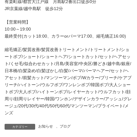
有楽町線/都営大江戸線 月島駅2番出口徒歩0分
JR京葉線/越中島駅 徒歩12分
【営業時間】
10:00～19:00
最終受付(カット18:00、カラーorパーマ17:00、縮毛矯正16:00)
縮毛矯正/髪質改善/髪質改善トリートメント/トリートメント/ショ
ートボブ/ショート/ショートヘア/ショートカット/セット/ヘアセッ
ト/くせ毛/似合わせカット/月島/美容室/中央区/勝どき/越中島/銀座/
日本橋/白髪染め/白髪ぼかし/白髪/パーマ/パーマヘアー/セット/ヘ
アセット/前髪カット/マンツーマン/ボブ/Wカラー/ブリーチ/ケアブ
リーチ/ハイトーン/ウルフボブ/ワンレンボブ/韓国ボブ/大人ショー
トボブ/大人ボブ/ハイトーンボブ/レイヤーカット/ウルフカット/顔
周り/顔周りレイヤー/韓国/ワンホン/デザインカラー/アッシュ/グレ
ージュ/20代/30代/40代/50代/60代/マンツーマン/プライベート/メ
ンズ
お知らせ
、
ブログ
カテゴリー